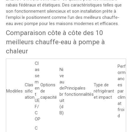
rabais fédéraux et étatiques. Des caractéristiques telles que
son fonctionnement silencieux et son installation prête à
l'emploi le positionnent comme l'un des meilleurs chauffe-
eau avec pompe pour les maisons modernes et efficaces.
Comparaison côte à côte des 10
meilleurs chauffe-eau à pompe à
chaleur
Cl
Perf
as
Ni
orm
se
ve
anc
m
au
Clas
Options
Type de
es
en
de
Principales
Modèles
sific
de
réfrigérant
par
t
br
fonctionnalités
ation
capacité
et impact
clim
UE
uit
at
F/
(d
froi
C
B)
d
OP
C