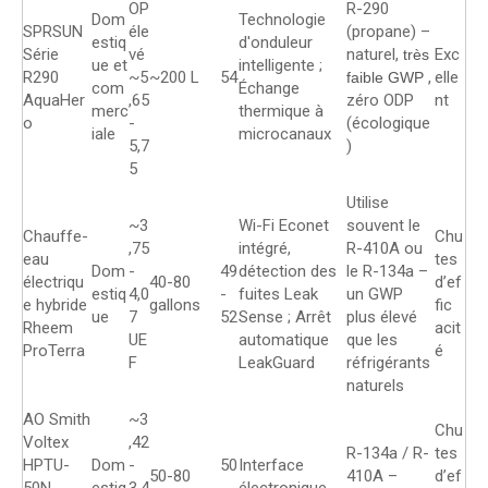
OP
R-290
Dom
Technologie
SPRSUN
éle
(propane) –
estiq
d'onduleur
Série
vé
naturel,
Exc
très
ue et
intelligente ;
R290
~5
~200 L
54
,
elle
faible GWP
com
Échange
AquaHer
,65
zéro ODP
nt
merc
thermique à
o
-
(écologique
iale
microcanaux
5,7
)
5
Utilise
~3
Wi-Fi Econet
souvent le
Chauffe-
Chu
,75
intégré,
R-410A ou
eau
tes
Dom
-
49
détection des
le R-134a –
électriqu
40-80
d’ef
estiq
4,0
-
fuites Leak
un GWP
e hybride
gallons
fic
ue
7
52
Sense ; Arrêt
plus élevé
Rheem
acit
UE
automatique
que les
ProTerra
é
F
LeakGuard
réfrigérants
naturels
AO Smith
~3
Chu
Voltex
,42
R-134a / R-
tes
HPTU-
Dom
-
50
Interface
50-80
410A –
d’ef
50N
estiq
3,4
-
électronique