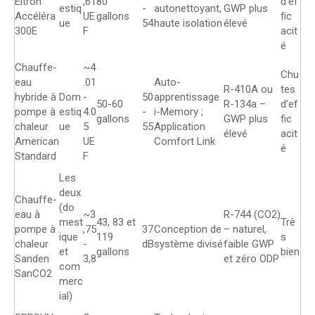
Eltron
,61
80
d’ef
estiq
-
autonettoyant,
GWP plus
Accéléra
UE
gallons
fic
ue
54
haute isolation
élevé
300E
F
acit
é
Chauffe-
~4
Chu
eau
.01
Auto-
R-410A ou
tes
hybride à
Dom
-
50
apprentissage
50-60
R-134a –
d’ef
pompe à
estiq
4.0
-
i-Memory ;
gallons
GWP plus
fic
chaleur
ue
5
55
Application
élevé
acit
American
UE
Comfort Link
é
Standard
F
Les
deux
Chauffe-
(do
eau à
~3
R-744 (CO2)
mest
43, 83 et
Trè
pompe à
,75
37
Conception de
– naturel,
ique
119
s
chaleur
-
dB
système divisé
faible GWP
et
gallons
bien
Sanden
3,8
et zéro ODP
com
SanCO2
merc
ial)