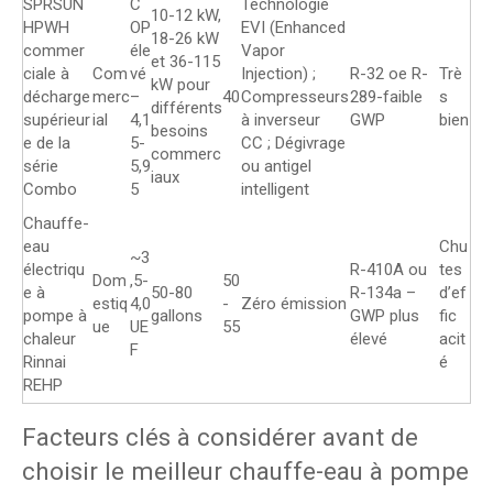
SPRSUN
C
Technologie
10-12 kW,
HPWH
OP
EVI (Enhanced
18-26 kW
commer
éle
Vapor
et 36-115
ciale à
Com
vé
Injection) ;
R-32 oe R-
Trè
kW pour
décharge
merc
–
40
Compresseurs
289-faible
s
différents
supérieur
ial
4,1
à inverseur
GWP
bien
besoins
e de la
5-
CC ; Dégivrage
commerc
série
5,9
ou antigel
iaux
Combo
5
intelligent
Chauffe-
eau
Chu
~3
électriqu
R-410A ou
tes
Dom
,5-
50
e à
50-80
R-134a –
d’ef
estiq
4,0
-
Zéro émission
pompe à
gallons
GWP plus
fic
ue
UE
55
chaleur
élevé
acit
F
Rinnai
é
REHP
Facteurs clés à considérer avant de
choisir le meilleur chauffe-eau à pompe