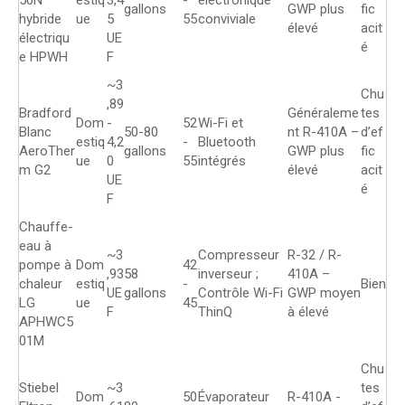
gallons
GWP plus
fic
hybride
ue
5
55
conviviale
élevé
acit
électriqu
UE
é
e HPWH
F
~3
Chu
,89
Bradford
Généraleme
tes
Dom
-
52
Wi-Fi et
Blanc
50-80
nt R-410A –
d’ef
estiq
4,2
-
Bluetooth
AeroTher
gallons
GWP plus
fic
ue
0
55
intégrés
m G2
élevé
acit
UE
é
F
Chauffe-
eau à
~3
Compresseur
R-32 / R-
pompe à
Dom
42
,93
58
inverseur ;
410A –
chaleur
estiq
-
Bien
UE
gallons
Contrôle Wi-Fi
GWP moyen
LG
ue
45
F
ThinQ
à élevé
APHWC5
01M
Chu
Stiebel
~3
tes
Dom
50
Évaporateur
R-410A -