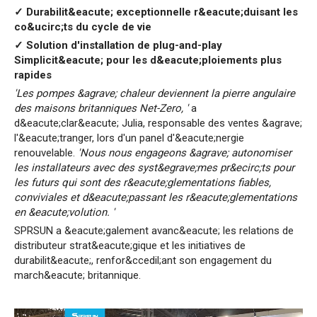
✓ Durabilit&eacute; exceptionnelle r&eacute;duisant les
co&ucirc;ts du cycle de vie
✓ Solution d'installation de plug-and-play
Simplicit&eacute; pour les d&eacute;ploiements plus
rapides
'Les pompes &agrave; chaleur deviennent la pierre angulaire
des maisons britanniques Net-Zero, '
a
d&eacute;clar&eacute; Julia, responsable des ventes &agrave;
l'&eacute;tranger, lors d'un panel d'&eacute;nergie
renouvelable.
'Nous nous engageons &agrave; autonomiser
les installateurs avec des syst&egrave;mes pr&ecirc;ts pour
les futurs qui sont des r&eacute;glementations fiables,
conviviales et d&eacute;passant les r&eacute;glementations
en &eacute;volution. '
SPRSUN a &eacute;galement avanc&eacute; les relations de
distributeur strat&eacute;gique et les initiatives de
durabilit&eacute;, renfor&ccedil;ant son engagement du
march&eacute; britannique.