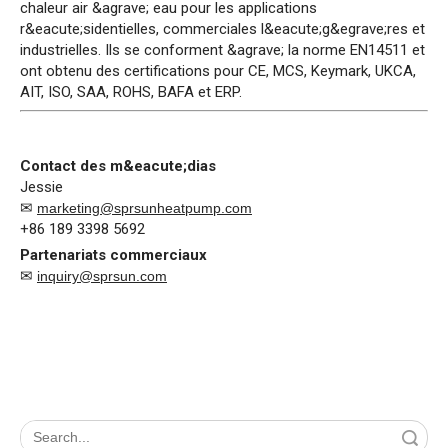
chaleur air &agrave; eau pour les applications
r&eacute;sidentielles, commerciales l&eacute;g&egrave;res et
industrielles. Ils se conforment &agrave; la norme EN14511 et
ont obtenu des certifications pour CE, MCS, Keymark, UKCA,
AIT, ISO, SAA, ROHS, BAFA et ERP.
Contact des m&eacute;dias
Jessie
✉
marketing@sprsunheatpump.com
+86 189 3398 5692
Partenariats commerciaux
✉
inquiry@sprsun.com
recherche