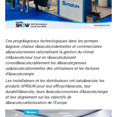
Ces progr&egrave;s technologiques dans les pompes
&agrave; chaleur r&eacute;sidentielles et commerciales
a&eacute;riennes rationalisent la gestion du climat
int&eacute;rieur tout en r&eacute;duisant
consid&eacute;rablement les d&eacute;penses
op&eacute;rationnelles des utilisateurs et les factures
d'&eacute;nergie.
Les installateurs et les distributeurs ont salu&eacute; les
produits SPRSUN pour leur efficacit&eacute;, leur
durabilit&eacute;, leurs &eacute;conomies d'&eacute;nergie
et leur alignement sur les objectifs de
d&eacute;carbonisation de l'Europe.