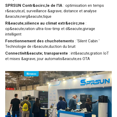
SPRSUN Contr&ocirc;le de l'IA
: optimisation en temps
r&eacute;el, surveillance &agrave; distance et analyse
&eacute;nerg&eacute;tique
R&eacute;silience au climat extr&ecirc;me
:
op&eacute;ration ultra-low-timp et d&eacute;givrage
intelligent
Fonctionnement des chuchotements
: 'Silent Cabin '
Technologie de r&eacute;duction du bruit
Connectivit&eacute; transparente
: int&eacute;gration IoT
et mises &agrave; jour automatis&eacute;es OTA