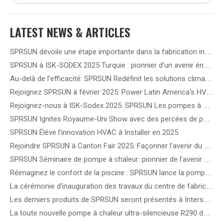
LATEST NEWS & ARTICLES
SPRSUN dévoile une étape importante dans la fabrication intelligente 5G, ouvrant la voie à une nouvelle ère de partenariat
SPRSUN à ISK-SODEX 2025 Turquie : pionnier d'un avenir énergétique vert grâce à une technologie innovante de pompe à chaleur
Au-delà de l'efficacité: SPRSUN Redéfinit les solutions climatiques en Amérique latine
Rejoignez SPRSUN à février 2025: Power Latin America's HVAC Future!
Rejoignez-nous à ISK-Sodex 2025: SPRSUN Les pompes à chaleur de l'onduleur DC de redéfinissent l'efficacité énergétique
SPRSUN Ignites Royaume-Uni Show avec des percées de pompe à chaleur de nouvelle génération
SPRSUN Élève l'innovation HVAC à Installer en 2025
Rejoindre SPRSUN à Canton Fair 2025: Façonner l'avenir du chauffage et du refroidissement durables
SPRSUN Séminaire de pompe à chaleur: pionnier de l'avenir du chauffage durable en Europe
Réimaginez le confort de la piscine : SPRSUN lance la pompe à chaleur innovante pour piscine OceanStar !
La cérémonie d'inauguration des travaux du centre de fabrication intelligent SPRSUN marque une étape importante dans l'innovation durable
Les derniers produits de SPRSUN seront présentés à Intersolar 2024 en Allemagne
La toute nouvelle pompe à chaleur ultra-silencieuse R290 de SPRSUN sera dévoilée au salon MCE en Italie.