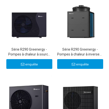
Série R290 Greenergy -
Série R290 Greenergy -
Pompes à chaleur à source
Pompes à chaleur à inverseur
d'air à onduleur CC ultra-
commerciales 50 kW/100 kW
silencieuses 6-22KW 20KW
enquête
enquête
22KW