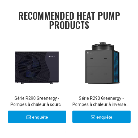
RECOMMENDED HEAT PUMP
PRODUCTS
Série R290 Greenergy -
Série R290 Greenergy -
Pompes à chaleur à source
Pompes à chaleur à inverseur
d'air à onduleur CC ultra-
commerciales 50 kW/100 kW
silencieuses 6-22KW 20KW
enquête
enquête
22KW