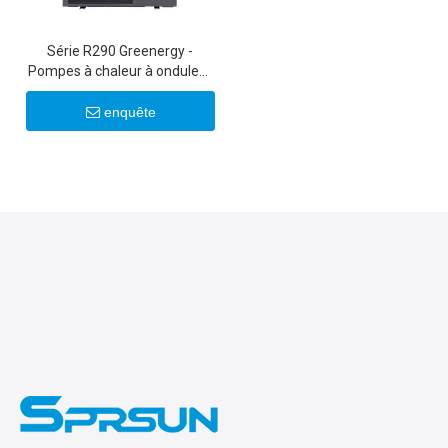
Série R290 Greenergy -
Pompes à chaleur à onduleur
commerciales légères
25KW/30KW
enquête