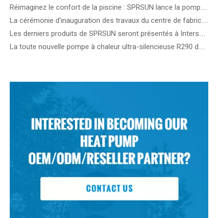
Réimaginez le confort de la piscine : SPRSUN lance la pompe à chaleur innovante pour piscine OceanStar !
La cérémonie d'inauguration des travaux du centre de fabrication intelligent SPRSUN marque une étape importante dans l'innovation durable
Les derniers produits de SPRSUN seront présentés à Intersolar 2024 en Allemagne
La toute nouvelle pompe à chaleur ultra-silencieuse R290 de SPRSUN sera dévoilée au salon MCE en Italie.