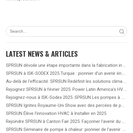
recherche
LATEST NEWS & ARTICLES
SPRSUN dévoile une étape importante dans la fabrication intelligente 5G, ouvrant la voie à une nouvelle ère de partenariat
SPRSUN à ISK-SODEX 2025 Turquie : pionnier d'un avenir énergétique vert grâce à une technologie innovante de pompe à chaleur
Au-delà de l'efficacité: SPRSUN Redéfinit les solutions climatiques en Amérique latine
Rejoignez SPRSUN à février 2025: Power Latin America's HVAC Future!
Rejoignez-nous à ISK-Sodex 2025: SPRSUN Les pompes à chaleur de l'onduleur DC de redéfinissent l'efficacité énergétique
SPRSUN Ignites Royaume-Uni Show avec des percées de pompe à chaleur de nouvelle génération
SPRSUN Élève l'innovation HVAC à Installer en 2025
Rejoindre SPRSUN à Canton Fair 2025: Façonner l'avenir du chauffage et du refroidissement durables
SPRSUN Séminaire de pompe à chaleur: pionnier de l'avenir du chauffage durable en Europe