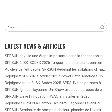
recherche
LATEST NEWS & ARTICLES
SPRSUN dévoile une étape importante dans la fabrication intelligente 5G, ouvrant la voie à une nouvelle ère de partenariat
SPRSUN à ISK-SODEX 2025 Turquie : pionnier d'un avenir énergétique vert grâce à une technologie innovante de pompe à chaleur
Au-delà de l'efficacité: SPRSUN Redéfinit les solutions climatiques en Amérique latine
Rejoignez SPRSUN à février 2025: Power Latin America's HVAC Future!
Rejoignez-nous à ISK-Sodex 2025: SPRSUN Les pompes à chaleur de l'onduleur DC de redéfinissent l'efficacité énergétique
SPRSUN Ignites Royaume-Uni Show avec des percées de pompe à chaleur de nouvelle génération
SPRSUN Élève l'innovation HVAC à Installer en 2025
Rejoindre SPRSUN à Canton Fair 2025: Façonner l'avenir du chauffage et du refroidissement durables
SPRSUN Séminaire de pompe à chaleur: pionnier de l'avenir du chauffage durable en Europe