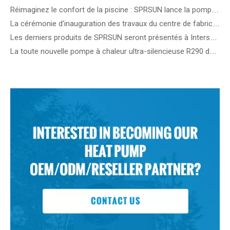
Réimaginez le confort de la piscine : SPRSUN lance la pompe à chaleur innovante pour piscine OceanStar !
La cérémonie d'inauguration des travaux du centre de fabrication intelligent SPRSUN marque une étape importante dans l'innovation durable
Les derniers produits de SPRSUN seront présentés à Intersolar 2024 en Allemagne
La toute nouvelle pompe à chaleur ultra-silencieuse R290 de SPRSUN sera dévoilée au salon MCE en Italie.