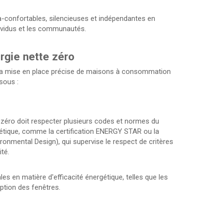
ra-confortables, silencieuses et indépendantes en
dividus et les communautés.
rgie nette zéro
ir la mise en place précise de maisons à consommation
sous :
éro doit respecter plusieurs codes et normes du
rgétique, comme la certification ENERGY STAR ou la
ironmental Design), qui supervise le respect de critères
té.
s en matière d'efficacité énergétique, telles que les
ception des fenêtres.