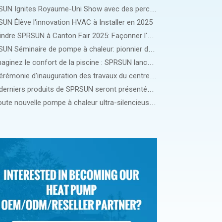
SPRSUN Ignites Royaume-Uni Show avec des percées de pompe à chaleur de nouvelle génération
UN Élève l'innovation HVAC à Installer en 2025
Rejoindre SPRSUN à Canton Fair 2025: Façonner l'avenir du chauffage et du refroidissement durables
SPRSUN Séminaire de pompe à chaleur: pionnier de l'avenir du chauffage durable en Europe
Réimaginez le confort de la piscine : SPRSUN lance la pompe à chaleur innovante pour piscine OceanStar !
La cérémonie d'inauguration des travaux du centre de fabrication intelligent SPRSUN marque une étape importante dans l'innovation durable
Les derniers produits de SPRSUN seront présentés à Intersolar 2024 en Allemagne
La toute nouvelle pompe à chaleur ultra-silencieuse R290 de SPRSUN sera dévoilée au salon MCE en Italie.