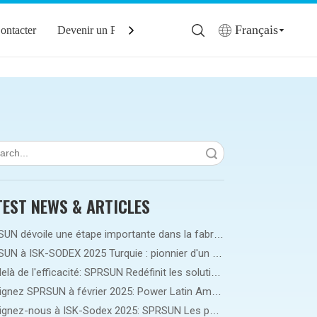
Français
ontacter
Devenir un Partenaire
recherche
TEST NEWS & ARTICLES
SPRSUN dévoile une étape importante dans la fabrication intelligente 5G, ouvrant la voie à une nouvelle ère de partenariat
SPRSUN à ISK-SODEX 2025 Turquie : pionnier d'un avenir énergétique vert grâce à une technologie innovante de pompe à chaleur
Au-delà de l'efficacité: SPRSUN Redéfinit les solutions climatiques en Amérique latine
Rejoignez SPRSUN à février 2025: Power Latin America's HVAC Future!
Rejoignez-nous à ISK-Sodex 2025: SPRSUN Les pompes à chaleur de l'onduleur DC de redéfinissent l'efficacité énergétique