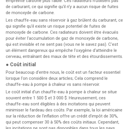
empreinte carbone plus faible. Ces radiateurs n'utilisent pas
de carburant, ce qui signifie qu'il n'y a aucun risque de fuites
de monoxyde de carbone.
Les chauffe-eau sans réservoir à gaz brûlent du carburant, ce
qui signifie qu'il existe un risque potentiel de fuites de
monoxyde de carbone. Ces radiateurs doivent être évacués
pour éviter l'accumulation de gaz de monoxyde de carbone,
qui est invisible et ne sent pas (vous ne le savez pas). C'est
un élément dangereux qui empêche l'oxygène d'atteindre le
cerveau, entraînant des maux de tête et des étourdissements.
●
Coût initial
Pour beaucoup d'entre nous, le coût est un facteur essentiel
lorsque l'on considère deux articles; Cela comprend le
chauffe-eau à pompe à chaleur vs sans réservoir.
Le coût initial d'un chauffe-eau à pompe à chaleur se situe
souvent entre 1 500 $ et 3 000 $. Heureusement, ces
chauffe-eau sont éligibles à des incitations qui peuvent
minimiser le fardeau des coûts. Par exemple, la loi américaine
sur la réduction de l'inflation offre un crédit d'impôt de 30%,
qui peut compenser 30 à 50% des coûts initiaux. Cependant,
les incitations ne sont pas disponibles dans tous les pays.