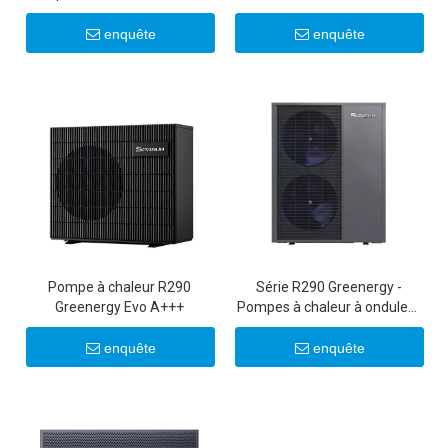
commerciales 50 kW/100 kW
enquête
enquête
Pompe à chaleur R290
Série R290 Greenergy -
Greenergy Evo A+++
Pompes à chaleur à onduleur
commerciales légères
25KW/30KW
enquête
enquête