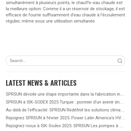
simultanément à plusieurs points, le chauffe-eau chaude est
la meilleure option. Comme il a un réservoir de stockage, il est
efficace de fournir suffisamment d'eau chaude à l'écoulement
régulier, même sous une utilisation simultanée.
recherche
LATEST NEWS & ARTICLES
SPRSUN dévoile une étape importante dans la fabrication intelligente 5G, ouvrant la voie à une nouvelle ère de partenariat
SPRSUN à ISK-SODEX 2025 Turquie : pionnier d'un avenir énergétique vert grâce à une technologie innovante de pompe à chaleur
Au-delà de l'efficacité: SPRSUN Redéfinit les solutions climatiques en Amérique latine
Rejoignez SPRSUN à février 2025: Power Latin America's HVAC Future!
Rejoignez-nous à ISK-Sodex 2025: SPRSUN Les pompes à chaleur de l'onduleur DC de redéfinissent l'efficacité énergétique