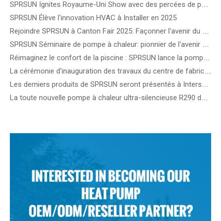
SPRSUN Ignites Royaume-Uni Show avec des percées de pompe à chaleur de nouvelle génération
SPRSUN Élève l'innovation HVAC à Installer en 2025
Rejoindre SPRSUN à Canton Fair 2025: Façonner l'avenir du chauffage et du refroidissement durables
SPRSUN Séminaire de pompe à chaleur: pionnier de l'avenir du chauffage durable en Europe
Réimaginez le confort de la piscine : SPRSUN lance la pompe à chaleur innovante pour piscine OceanStar !
La cérémonie d'inauguration des travaux du centre de fabrication intelligent SPRSUN marque une étape importante dans l'innovation durable
Les derniers produits de SPRSUN seront présentés à Intersolar 2024 en Allemagne
La toute nouvelle pompe à chaleur ultra-silencieuse R290 de SPRSUN sera dévoilée au salon MCE en Italie.