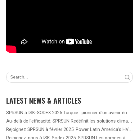
recherche
LATEST NEWS & ARTICLES
SPRSUN à ISK-SODEX 2025 Turquie : pionnier d'un avenir énergétique vert grâce à une technologie innovante de pompe à chaleur
Au-delà de l'efficacité: SPRSUN Redéfinit les solutions climatiques en Amérique latine
Rejoignez SPRSUN à février 2025: Power Latin America's HVAC Future!
Rejoignez-nous à ISK-Sodex 2025: SPRSUN Les pompes à chaleur de l'onduleur DC de redéfinissent l'efficacité énergétique