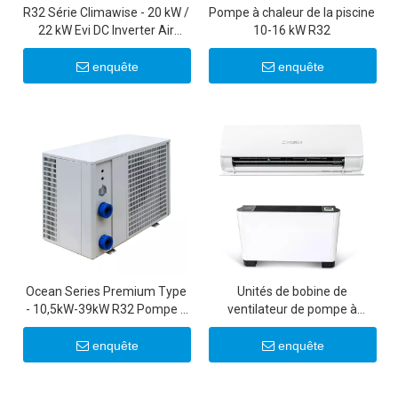
R32 Série Climawise - 20 kW /
Pompe à chaleur de la piscine
22 kW Evi DC Inverter Air
10-16 kW R32
Souce Heat Pompes
enquête
enquête
Ocean Series Premium Type
Unités de bobine de
- 10,5kW-39kW R32 Pompe à
ventilateur de pompe à
chaleur pour les piscines
chaleur à haute efficacité -
Solutions de chauffage et de
enquête
enquête
refroidissement