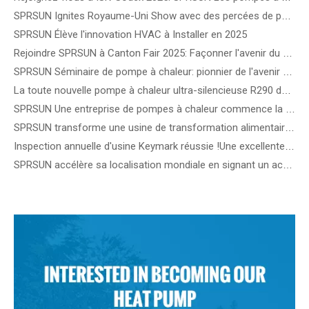
SPRSUN Ignites Royaume-Uni Show avec des percées de pompe à chaleur de nouvelle génération
SPRSUN Élève l'innovation HVAC à Installer en 2025
Rejoindre SPRSUN à Canton Fair 2025: Façonner l'avenir du chauffage et du refroidissement durables
SPRSUN Séminaire de pompe à chaleur: pionnier de l'avenir du chauffage durable en Europe
La toute nouvelle pompe à chaleur ultra-silencieuse R290 de SPRSUN sera dévoilée au salon MCE en Italie.
SPRSUN Une entreprise de pompes à chaleur commence la construction d'une usine intelligente de 40 acres
SPRSUN transforme une usine de transformation alimentaire bulgare grâce à une technologie de pompe à chaleur de pointe
Inspection annuelle d'usine Keymark réussie !Une excellente qualité de produit apporte une plus grande compétitivité à SPRSUN
SPRSUN accélère sa localisation mondiale en signant un accord de distribution hongrois avec Ket Kor Kft