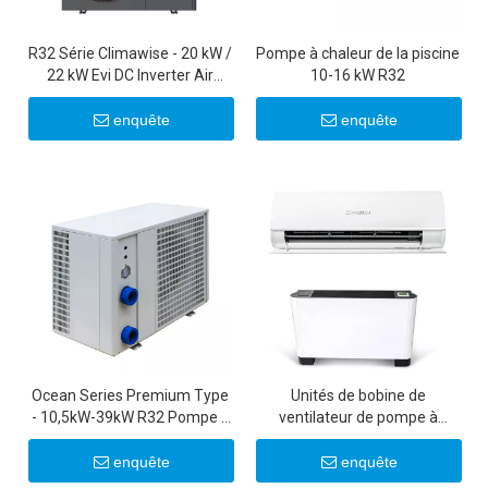
R32 Série Climawise - 20 kW /
Pompe à chaleur de la piscine
22 kW Evi DC Inverter Air
10-16 kW R32
Souce Heat Pompes
enquête
enquête
Ocean Series Premium Type
Unités de bobine de
- 10,5kW-39kW R32 Pompe à
ventilateur de pompe à
chaleur pour les piscines
chaleur à haute efficacité -
Solutions de chauffage et de
enquête
enquête
refroidissement