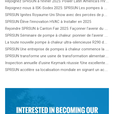
Rejoignez SPRSUN à février 2025: Power Latin America's HVAC Future!
Rejoignez-nous à ISK-Sodex 2025: SPRSUN Les pompes à chaleur de l'onduleur DC de redéfinissent l'efficacité énergétique
SPRSUN Ignites Royaume-Uni Show avec des percées de pompe à chaleur de nouvelle génération
SPRSUN Élève l'innovation HVAC à Installer en 2025
Rejoindre SPRSUN à Canton Fair 2025: Façonner l'avenir du chauffage et du refroidissement durables
SPRSUN Séminaire de pompe à chaleur: pionnier de l'avenir du chauffage durable en Europe
La toute nouvelle pompe à chaleur ultra-silencieuse R290 de SPRSUN sera dévoilée au salon MCE en Italie.
SPRSUN Une entreprise de pompes à chaleur commence la construction d'une usine intelligente de 40 acres
SPRSUN transforme une usine de transformation alimentaire bulgare grâce à une technologie de pompe à chaleur de pointe
Inspection annuelle d'usine Keymark réussie !Une excellente qualité de produit apporte une plus grande compétitivité à SPRSUN
SPRSUN accélère sa localisation mondiale en signant un accord de distribution hongrois avec Ket Kor Kft