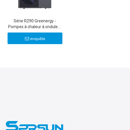
Série R290 Greenergy -
Pompes à chaleur à onduleur
commerciales légères
25KW/30KW
enquête