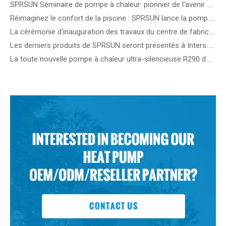
SPRSUN Séminaire de pompe à chaleur: pionnier de l'avenir du chauffage durable en Europe
Réimaginez le confort de la piscine : SPRSUN lance la pompe à chaleur innovante pour piscine OceanStar !
La cérémonie d'inauguration des travaux du centre de fabrication intelligent SPRSUN marque une étape importante dans l'innovation durable
Les derniers produits de SPRSUN seront présentés à Intersolar 2024 en Allemagne
La toute nouvelle pompe à chaleur ultra-silencieuse R290 de SPRSUN sera dévoilée au salon MCE en Italie.