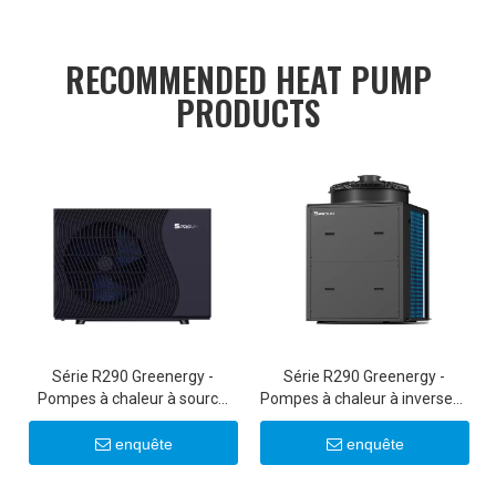
RECOMMENDED HEAT PUMP
PRODUCTS
Série R290 Greenergy -
Série R290 Greenergy -
Pompes à chaleur à source
Pompes à chaleur à inverseur
d'air à onduleur CC ultra-
commerciales 50 kW/100 kW
silencieuses 6-22KW 20KW
enquête
enquête
22KW