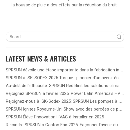
la housse de pluie a des effets sur la réduction du bruit.
recherche
LATEST NEWS & ARTICLES
SPRSUN dévoile une étape importante dans la fabrication intelligente 5G, ouvrant la voie à une nouvelle ère de partenariat
SPRSUN à ISK-SODEX 2025 Turquie : pionnier d'un avenir énergétique vert grâce à une technologie innovante de pompe à chaleur
Au-delà de l'efficacité: SPRSUN Redéfinit les solutions climatiques en Amérique latine
Rejoignez SPRSUN à février 2025: Power Latin America's HVAC Future!
Rejoignez-nous à ISK-Sodex 2025: SPRSUN Les pompes à chaleur de l'onduleur DC de redéfinissent l'efficacité énergétique
SPRSUN Ignites Royaume-Uni Show avec des percées de pompe à chaleur de nouvelle génération
SPRSUN Élève l'innovation HVAC à Installer en 2025
Rejoindre SPRSUN à Canton Fair 2025: Façonner l'avenir du chauffage et du refroidissement durables