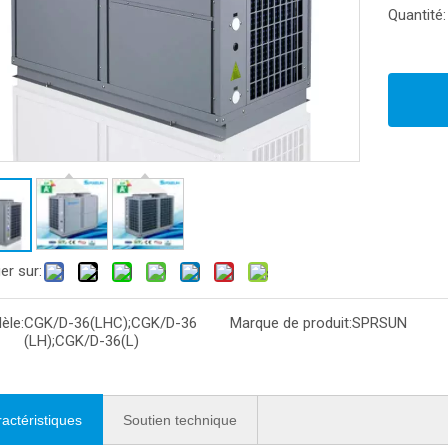
Quantité:
er sur:
èle:
CGK/D-36(LHC);CGK/D-36
Marque de produit:
SPRSUN
(LH);CGK/D-36(L)
actéristiques
Soutien technique