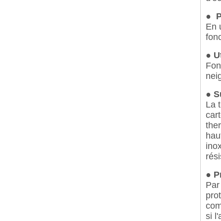
●
Pr
En u
fon
● U
Fon
nei
● S
La 
car
the
hau
ino
rés
● P
Par
pro
com
si 