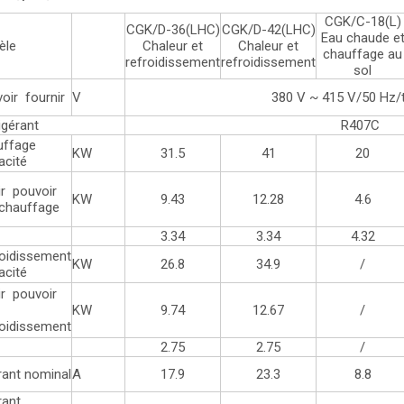
CGK/C-18(L)
CGK/D-36(LHC)
CGK/D-42(LHC)
Eau chaude e
èle
Chaleur et
Chaleur et
chauffage au
refroidissement
refroidissement
sol
oir fournir
V
380 V ~ 415 V/50 Hz/
igérant
R407C
uffage
KW
31.5
41
20
acité
ir pouvoir
KW
9.43
12.28
4.6
chauffage
C
3.34
3.34
4.32
oidissement
KW
26.8
34.9
/
acité
ir pouvoir
KW
9.74
12.67
/
oidissement
2.75
2.75
/
ant nominal
A
17.9
23.3
8.8
rant