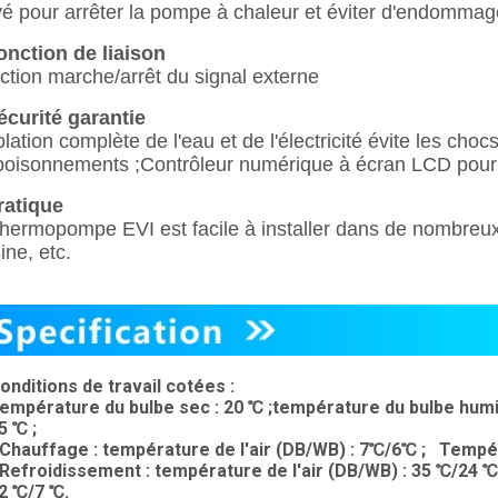
vé pour arrêter la pompe à chaleur et éviter d'endommag
onction de liaison
ction marche/arrêt du signal externe
écurité garantie
olation complète de l'eau et de l'électricité évite les choc
oisonnements ;Contrôleur numérique à écran LCD pour
ratique
thermopompe EVI est facile à installer dans de nombreux 
ine, etc.
onditions de travail cotées :
empérature du bulbe sec : 20 ℃ ;température du bulbe humid
5 ℃ ;
 Chauffage : température de l'air (DB/WB) : 7℃/6℃ ; Tempér
 Refroidissement : température de l'air (DB/WB) : 35 ℃/24 ℃
2 ℃/7 ℃.