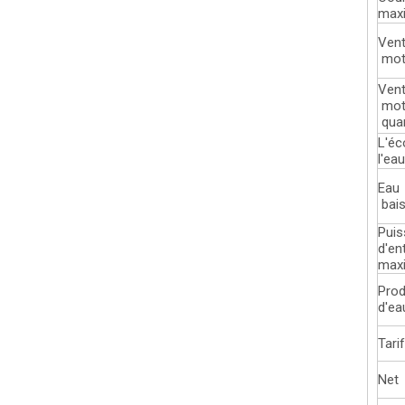
max
Vent
mot
Vent
mot
quan
L'éc
l'ea
Eau
bai
Pui
d'en
max
Prod
d'ea
Tari
Net