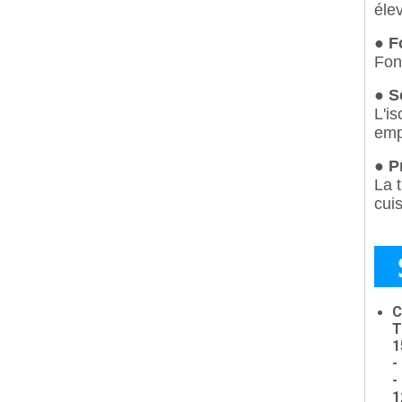
éle
● F
Fon
● S
L'is
emp
● P
La 
cuis
C
T
1
-
-
1