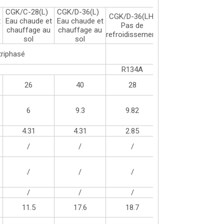
CGK/C-28(L)
CGK/D-36(L)
CGK/D-36(LH)
t
Eau chaude et
Eau chaude et
Pas de
chauffage au
chauffage au
refroidissement
sol
sol
triphasé
R134A
26
40
28
6
9.3
9.82
4.31
4.31
2.85
/
/
/
/
/
/
/
/
/
11.5
17.6
18.7