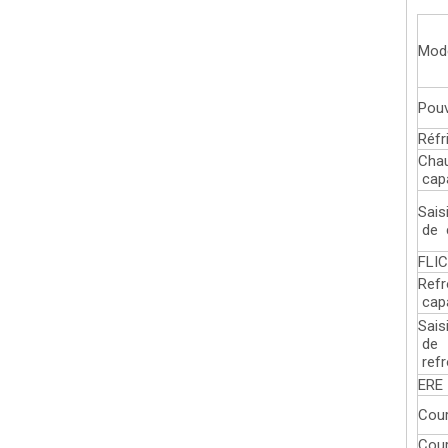
Mod
Pouv
Réfr
Cha
cap
Sais
de 
FLI
Refr
cap
Sais
de
refr
ERE
Cour
Cou