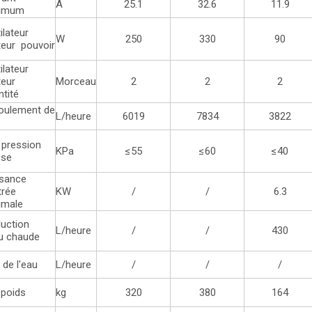
A
25.1
32.6
11.9
imum
ilateur
W
250
330
90
eur pouvoir
ilateur
eur
Morceau
2
2
2
tité
oulement de
L/heure
6019
7834
3822
u
 pression
KPa
≤55
≤60
≤40
sse
ssance
trée
KW
/
/
6.3
imale
uction
L/heure
/
/
430
u chaude
f de l'eau
L/heure
/
/
/
 poids
kg
320
380
164