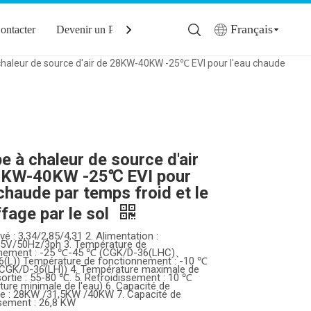
Français
ontacter
Devenir un Partenaire
haleur de source d'air de 28KW-40KW -25℃ EVI pour l'eau chaude
 à chaleur de source d'air
8KW-40KW -25℃ EVI pour
 chaude par temps froid et le
fage par le sol
levé : 3,34/2,85/4,31 2. Alimentation :
5V/50Hz/3ph 3. Température de
nnement : -25 ℃-45 ℃ (CGK/D-36(LHC)、
(L)) Température de fonctionnement : -10 ℃
CGK/D-36(LH)) 4. Température maximale de
sortie : 55-80 ℃. 5. Refroidissement : 10 ℃
ture minimale de l'eau) 6. Capacité de
e : 28KW /31,5KW /40KW 7. Capacité de
ssement : 26,8 KW