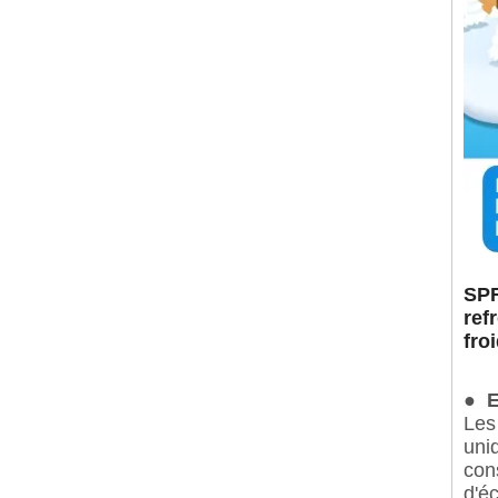
SPR
ref
fro
●
E
Les
uni
con
d'é