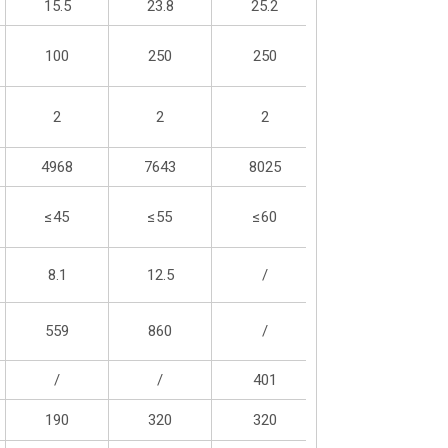
15.5
23.8
25.2
100
250
250
2
2
2
4968
7643
8025
≤45
≤55
≤60
8.1
12.5
/
559
860
/
/
/
401
190
320
320