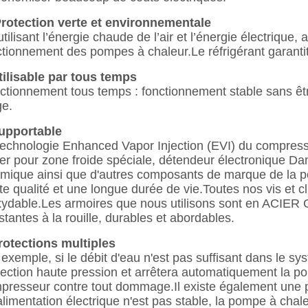
otection verte et environnementale
tilisant l’énergie chaude de l’air et l’énergie électrique, 
ctionnement des pompes à chaleur.Le réfrigérant garanti
tilisable par tous temps
ctionnement tous temps : fonctionnement stable sans être 
ge.
upportable
technologie Enhanced Vapor Injection (EVI) du compres
ter pour zone froide spéciale, détendeur électronique Da
rmique ainsi que d'autres composants de marque de la 
te qualité et une longue durée de vie.Toutes nos vis et cl
xydable.Les armoires que nous utilisons sont en ACIER 
istantes à la rouille, durables et abordables.
rotections multiples
 exemple, si le débit d'eau n'est pas suffisant dans le s
tection haute pression et arrêtera automatiquement la p
presseur contre tout dommage.Il existe également une pr
l'alimentation électrique n'est pas stable, la pompe à cha