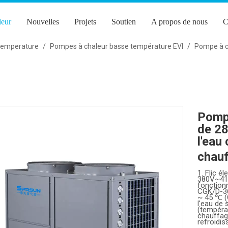
leur
Nouvelles
Projets
Soutien
A propos de nous
C
 temperature
/
Pompes à chaleur basse température EVI
/
Pompe à c
Pompe
de 2
l'eau
chauf
1. Flic é
380V~41
fonctio
CGK/D-36
~ 45 ℃ (
l'eau de 
(tempéra
chauffag
refroidi